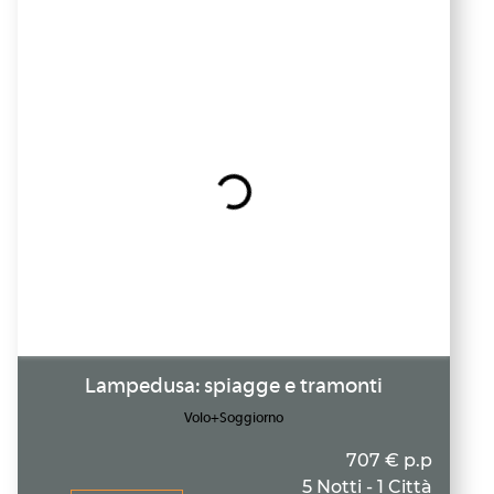
Lampedusa: spiagge e tramonti
Volo+Soggiorno
707 € p.p
5 Notti - 1 Città